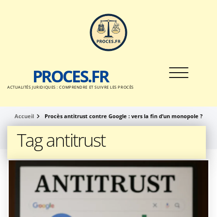
Passer
au
contenu
PROCES.FR
Toggle nav
ACTUALITÉS JURIDIQUES : COMPRENDRE ET SUIVRE LES PROCÈS
Accueil
Procès antitrust contre Google : vers la fin d’un monopole ?
Tag antitrust