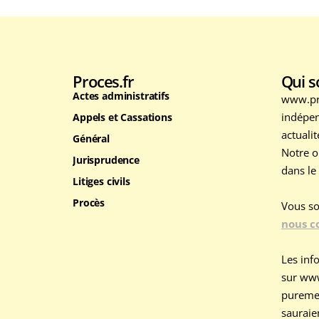
Proces.fr
Qui 
Actes administratifs
www.pro
indépen
Appels et Cassations
actuali
Général
Notre o
Jurisprudence
dans le
Litiges civils
Procès
Vous so
nous c
Les info
sur www
purement
sauraie