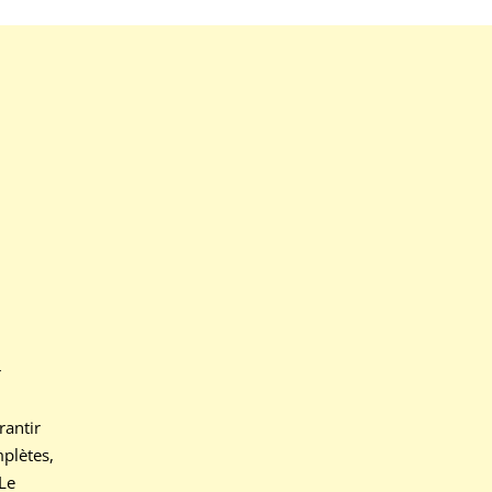
r
rantir
plètes,
 Le