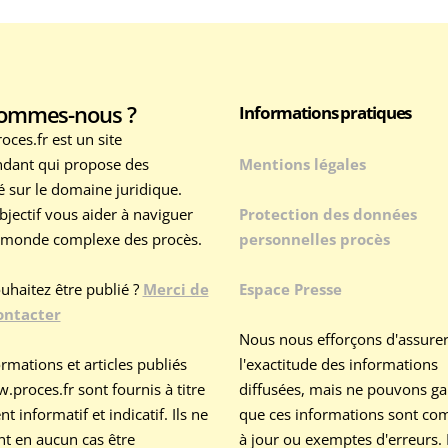
sommes-nous ?
Informations pratiques
ces.fr est un site
dant qui propose des
Mentions légales
té sur le domaine juridique.
bjectif vous aider à naviguer
Protection des données
 monde complexe des procès.
personnelles procès
uhaitez être publié ?
Merci de
Espace Presse
ontacter
Nous nous efforçons d'assure
rmations et articles publiés
l'exactitude des informations
.proces.fr sont fournis à titre
diffusées, mais ne pouvons ga
 informatif et indicatif. Ils ne
que ces informations sont com
nt en aucun cas être
à jour ou exemptes d'erreurs.