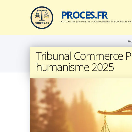
Passer
au
PROCES.FR
contenu
ACTUALITÉS JURIDIQUES : COMPRENDRE ET SUIVRE LES P
Ac
Tribunal Commerce Pari
humanisme 2025