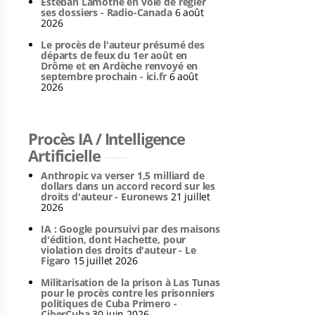
Esteban Lamothe en voie de régler
ses dossiers - Radio-Canada
6 août
2026
Le procès de l'auteur présumé des
départs de feux du 1er août en
Drôme et en Ardèche renvoyé en
septembre prochain - ici.fr
6 août
2026
Procès IA / Intelligence
Artificielle
Anthropic va verser 1,5 milliard de
dollars dans un accord record sur les
droits d'auteur - Euronews
21 juillet
2026
IA : Google poursuivi par des maisons
d'édition, dont Hachette, pour
violation des droits d'auteur - Le
Figaro
15 juillet 2026
Militarisation de la prison à Las Tunas
pour le procès contre les prisonniers
politiques de Cuba Primero -
CiberCuba
30 juin 2026