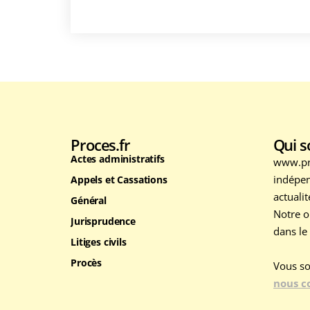
Proces.fr
Qui 
Actes administratifs
www.pro
indépen
Appels et Cassations
actuali
Général
Notre o
Jurisprudence
dans le
Litiges civils
Procès
Vous so
nous c