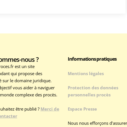
sommes-nous ?
Informations pratiques
ces.fr est un site
dant qui propose des
Mentions légales
té sur le domaine juridique.
bjectif vous aider à naviguer
Protection des données
 monde complexe des procès.
personnelles procès
uhaitez être publié ?
Merci de
Espace Presse
ontacter
Nous nous efforçons d'assure