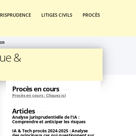
URISPRUDENCE
LITIGES CIVILS
PROCÈS
025
que &
Procès en cours
Procès en cours : Cliquez ici
Articles
Analyse jurisprudentielle de l’IA :
Comprendre et anticiper les risques
IA & Tech procès 2024-2025 : Analyse
des principaux cas qui questionnent sur