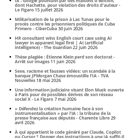
IA : Google poursuivi par des maisons d'édition,
dont Hachette, pour violation des droits d'auteur -
Le Figaro
15 juillet 2026
Militarisation de la prison à Las Tunas pour le
procès contre les prisonniers politiques de Cuba
Primero - CiberCuba
30 juin 2026
HR consultant wins English court case using AI
lawyer in apparent legal first | AI (artificial
intelligence) - The Guardian
22 juin 2026
Thèse plagiée : Étienne Klein perd son doctorat -
Arrêt sur images
11 juin 2026
Sexe, racisme et fausses vidéos: un scandale à la
banque JPMorgan Chase émoustille l'IA - TVA
Nouvelles
18 mai 2026
Une information judiciaire visant Elon Musk ouverte
à Paris pour de possibles dérives de son réseau
social X - Le Figaro
7 mai 2026
« Défendez la création humaine face à son
instrumentalisation » par l’IA : la tribune de la
presse française aux députés - Charente Libre
29
avril 2026
À qui appartient le code généré par Claude, Copilot
ou Cursor ? Donner des instructions à une IA suffit-il