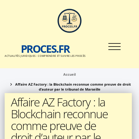
Passer
au
contenu
PROCES.FR
Toggle nav
ACTUALITÉS JURIDIQUES : COMPRENDRE ET SUIVRE LES PROCÈS
Accueil
Affaire AZ Factory : la Blockchain reconnue comme preuve de droit
d’auteur par le tribunal de Marseille
Affaire AZ Factory : la
Blockchain reconnue
comme preuve de
droit d’auteur par le