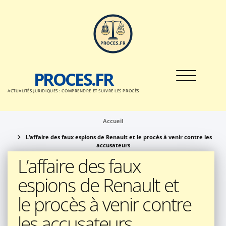
Passer
au
contenu
PROCES.FR
Toggle nav
ACTUALITÉS JURIDIQUES : COMPRENDRE ET SUIVRE LES PROCÈS
Accueil
L’affaire des faux espions de Renault et le procès à venir contre les
accusateurs
L’affaire des faux
espions de Renault et
le procès à venir contre
les accusateurs