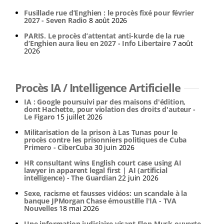
Fusillade rue d’Enghien : le procès fixé pour février
2027 - Seven Radio
8 août 2026
PARIS. Le procès d’attentat anti-kurde de la rue
d’Enghien aura lieu en 2027 - Info Libertaire
7 août
2026
Procès IA / Intelligence Artificielle
IA : Google poursuivi par des maisons d'édition,
dont Hachette, pour violation des droits d'auteur -
Le Figaro
15 juillet 2026
Militarisation de la prison à Las Tunas pour le
procès contre les prisonniers politiques de Cuba
Primero - CiberCuba
30 juin 2026
HR consultant wins English court case using AI
lawyer in apparent legal first | AI (artificial
intelligence) - The Guardian
22 juin 2026
Sexe, racisme et fausses vidéos: un scandale à la
banque JPMorgan Chase émoustille l'IA - TVA
Nouvelles
18 mai 2026
Une information judiciaire visant Elon Musk ouverte