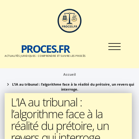
Passer
au
contenu
PROCES.FR
Toggle nav
ACTUALITÉS JURIDIQUES : COMPRENDRE ET SUIVRE LES PROCÈS
Accueil
L’IA au tribunal : l’algorithme face à la réalité du prétoire, un revers qui
interroge.
L’IA au tribunal :
l’algorithme face à la
réalité du prétoire, un
revers qui interroge.