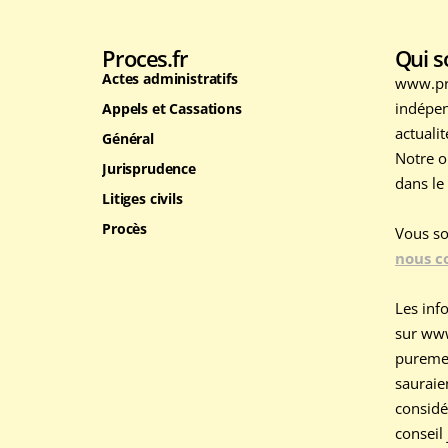
Proces.fr
Qui 
Actes administratifs
www.pro
indépen
Appels et Cassations
actuali
Général
Notre o
Jurisprudence
dans le
Litiges civils
Procès
Vous so
nous c
Les info
sur www
purement
sauraie
considé
conseil