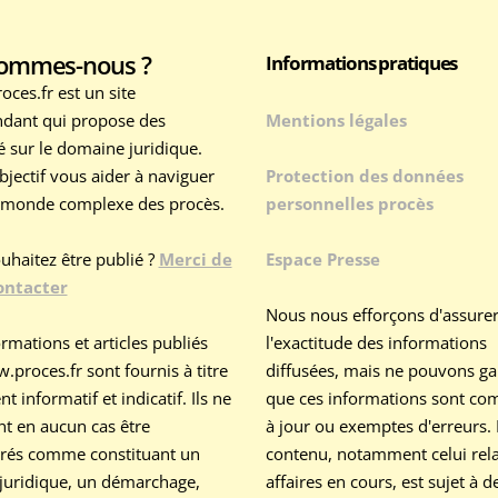
sommes-nous ?
Informations pratiques
ces.fr est un site
dant qui propose des
Mentions légales
té sur le domaine juridique.
bjectif vous aider à naviguer
Protection des données
 monde complexe des procès.
personnelles procès
uhaitez être publié ?
Merci de
Espace Presse
ontacter
Nous nous efforçons d'assure
rmations et articles publiés
l'exactitude des informations
.proces.fr sont fournis à titre
diffusées, mais ne pouvons ga
 informatif et indicatif. Ils ne
que ces informations sont com
nt en aucun cas être
à jour ou exemptes d'erreurs.
rés comme constituant un
contenu, notamment celui rela
 juridique, un démarchage,
affaires en cours, est sujet à d