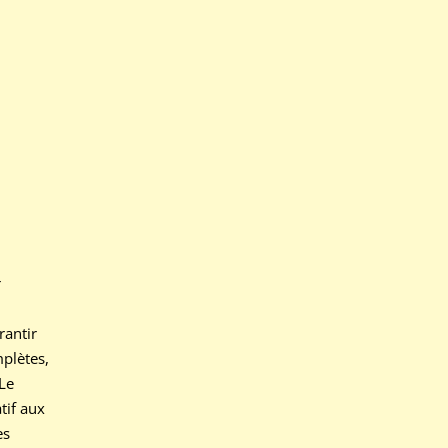
r
rantir
plètes,
 Le
tif aux
es